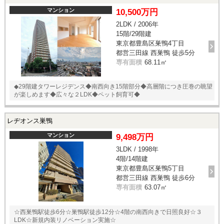
マンション
10,500万円
2LDK / 2006年
15階/29階建
東京都豊島区巣鴨4丁目
都営三田線 西巣鴨 徒歩5分
専有面積
68.11㎡
◆29階建タワーレジデンス◆南西向き15階部分◆高層階につき圧巻の眺望
が楽しめます◆広々な２LDK◆ペット飼育可◆
レヂオンス巣鴨
マンション
9,498万円
3LDK / 1998年
4階/14階建
東京都豊島区巣鴨5丁目
都営三田線 西巣鴨 徒歩6分
専有面積
63.07㎡
☆西巣鴨駅徒歩6分☆巣鴨駅徒歩12分☆4階の南西向きで日照良好☆３
LDK☆新規内装リノベーション実施☆