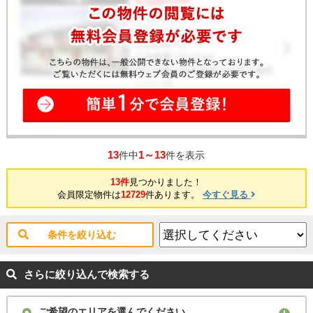
13
1～13
件中
件を表示
13件
見つかりました！
会員限定物件は
12729
件あります。
今すぐ見る
条件を絞り込む
さらに絞り込んで検索する
ご希望のエリアを選んでください