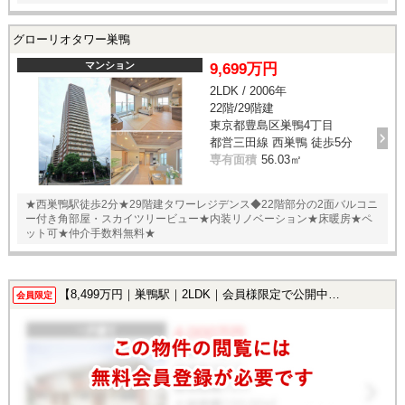
グローリオタワー巣鴨
マンション
9,699万円
2LDK / 2006年
22階/29階建
東京都豊島区巣鴨4丁目
都営三田線 西巣鴨 徒歩5分
専有面積
56.03㎡
★西巣鴨駅徒歩2分★29階建タワーレジデンス◆22階部分の2面バルコニ
ー付き角部屋・スカイツリービュー★内装リノベーション★床暖房★ペ
ット可★仲介手数料無料★
【8,499万円｜巣鴨駅｜2LDK｜会員様限定で公開中！】
会員限定