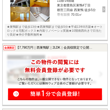
11階/14階建
東京都豊島区巣鴨4丁目
都営三田線 西巣鴨 徒歩5分
専有面積
70.01㎡
★巣鴨駅まで徒歩13分★西巣鴨駅まで徒歩5分★平成13年8月築★オート
ロック＆宅配ボックス★内装リノベーショ実施★10階南西向きで日当た
り良好★仲介手数料無料★
【7,790万円｜西巣鴨駅｜2LDK｜会員様限定で公開中！】
会員限定