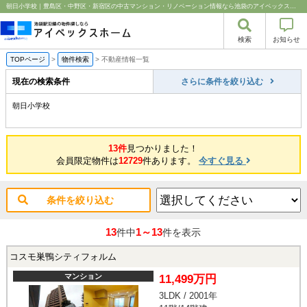
朝日小学校｜豊島区・中野区・新宿区の中古マンション・リノベーション情報なら池袋のアイベックスホーム！
検索
お知らせ
TOPページ
>
物件検索
>
不動産情報一覧
現在の検索条件
さらに条件を絞り込む
朝日小学校
13件
見つかりました！
会員限定物件は
12729
件あります。
今すぐ見る
条件を絞り込む
13
1～13
件中
件を表示
コスモ巣鴨シティフォルム
マンション
11,499万円
3LDK / 2001年