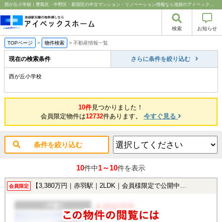
西が丘小学校｜豊島区・中野区・新宿区の中古マンション・リノベーション情報なら池袋のアイベックスホーム！
検索
お知らせ
TOPページ
>
物件検索
>
不動産情報一覧
現在の検索条件
さらに条件を絞り込む
西が丘小学校
10件
見つかりました！
会員限定物件は
12732
件あります。
今すぐ見る
条件を絞り込む
10
1～10
件中
件を表示
【3,380万円｜赤羽駅｜2LDK｜会員様限定で公開中！】
会員限定