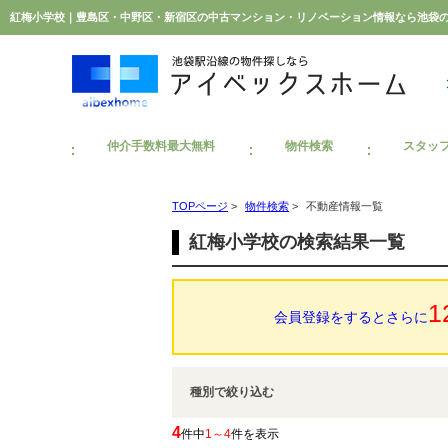
紅梅小学校｜豊島区・中野区・新宿区の中古マンション・リノベーション情報なら池袋
仲介手数料最大無料
物件検索
スタッ
TOPページ
>
物件検索
>
不動産情報一覧
紅梅小学校の検索結果一覧
1
会員登録をするとさらに
種別で絞り込む
4
件中
1～4
件を表示