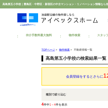
高島第五小学校｜豊島区・中野区・新宿区の中古マンション・リノベーション情報なら
仲介手数料最大無料
物件検索
スタッ
TOPページ
>
物件検索
>
不動産情報一覧
高島第五小学校の検索結果一覧
1
会員登録をするとさらに
種別で絞り込む
4
件中
1～4
件を表示