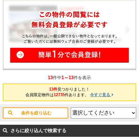
13
1～13
件中
件を表示
13件
見つかりました！
会員限定物件は
12735
件あります。
今すぐ見る
条件を絞り込む
さらに絞り込んで検索する