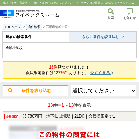
成増小学校｜豊島区・中野区・新宿区の中古マンション・リノベーション情報なら池袋のアイベックスホーム！
検索
お知らせ
TOPページ
>
物件検索
>
不動産情報一覧
現在の検索条件
さらに条件を絞り込む
成増小学校
13件
見つかりました！
会員限定物件は
12735
件あります。
今すぐ見る
条件を絞り込む
13
1～13
件中
件を表示
【3,780万円｜地下鉄成増駅｜2LDK｜会員様限定で公開中！】
会員限定