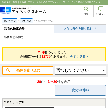
板橋第七小学校｜豊島区・中野区・新宿区の中古マンション・リノベーション情報なら池袋のアイベックスホーム！
検索
お知らせ
TOPページ
>
物件検索
>
不動産情報一覧
現在の検索条件
さらに条件を絞り込む
板橋第七小学校
28件
見つかりました！
会員限定物件は
12735
件あります。
今すぐ見る
条件を絞り込む
28
1～20
件中
件を表示
次の20件>>
クオリティ大山