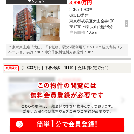
マンション
3,890万円
2DK / 1980年
6階/10階建
東京都板橋区大山金井町0
東武東上線 大山 徒歩8分
専有面積
40.5㎡
＊東武東上線『大山』『下板橋』駅の2駅利用可＊２DK＊新規内装リノ
ベーション実施＊◆＊仲介手数料無料対象物件＊◆＊
【2,800万円｜下板橋駅｜1LDK｜会員様限定で公開中！】
会員限定