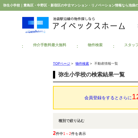
弥生小学校｜豊島区・中野区・新宿区の中古マンション・リノベーション情報なら池袋
仲介手数料最大無料
物件検索
スタッ
TOPページ
>
物件検索
>
不動産情報一覧
弥生小学校の検索結果一覧
1
会員登録をするとさらに
種別で絞り込む
2
件中
1～2
件を表示