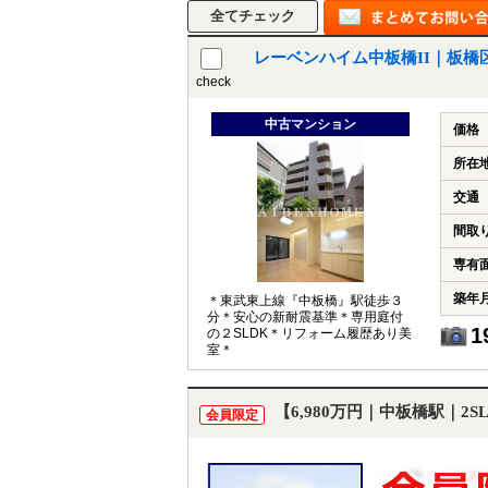
レーベンハイム中板橋II｜板橋
check
中古マンション
価格
所在
交通
間取
専有
築年
＊東武東上線『中板橋』駅徒歩３
分＊安心の新耐震基準＊専用庭付
1
の２SLDK＊リフォーム履歴あり美
室＊
【6,980万円｜中板橋駅｜2
会員限定