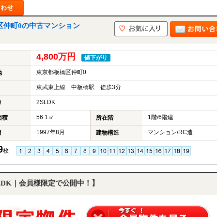
区仲町0の中古マンション
4,800万円
値下がり
東京都板橋区仲町0
地
東武東上線 中板橋駅 徒歩3分
2SLDK
り
56.1㎡
1階/6階建
面積
所在階
1997年8月
マンション/RC造
月
建物構造
9
枚
SLDK｜会員様限定で公開中！】