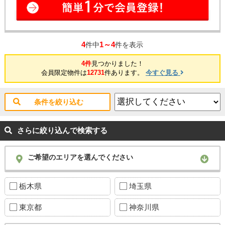
4
1～4
件中
件を表示
4件
見つかりました！
会員限定物件は
12731
件あります。
今すぐ見る
条件を絞り込む
さらに絞り込んで検索する
ご希望のエリアを選んでください
栃木県
埼玉県
東京都
神奈川県