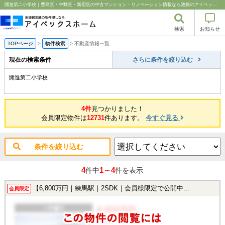
開進第二小学校｜豊島区・中野区・新宿区の中古マンション・リノベーション情報なら池袋のアイベックスホーム！
検索
お知らせ
TOPページ
>
物件検索
>
不動産情報一覧
現在の検索条件
さらに条件を絞り込む
開進第二小学校
4件
見つかりました！
会員限定物件は
12731
件あります。
今すぐ見る
条件を絞り込む
4
1～4
件中
件を表示
【6,800万円｜練馬駅｜2SDK｜会員様限定で公開中！】
会員限定