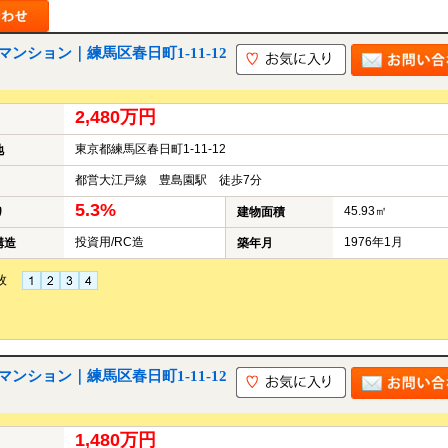
ション｜練馬区春日町1-11-12
2,480万円
東京都練馬区春日町1-11-12
地
都営大江戸線 豊島園駅 徒歩7分
5.3%
45.93㎡
り
建物面積
投資用/RC造
1976年1月
構造
築年月
枚
ション｜練馬区春日町1-11-12
1,480万円