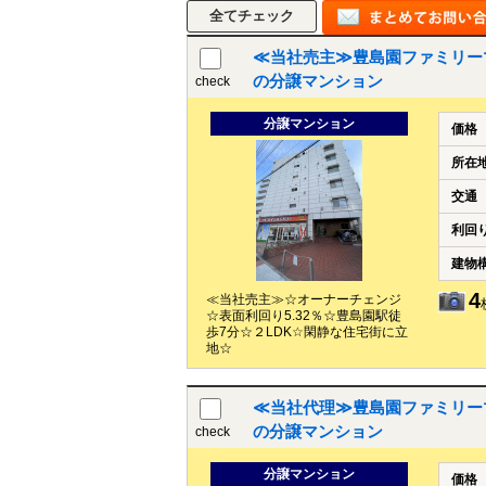
≪当社売主≫豊島園ファミリーマン
の分譲マンション
check
分譲マンション
価格
所在
交通
利回
建物
4
≪当社売主≫☆オーナーチェンジ
☆表面利回り5.32％☆豊島園駅徒
歩7分☆２LDK☆閑静な住宅街に立
地☆
≪当社代理≫豊島園ファミリーマン
の分譲マンション
check
分譲マンション
価格