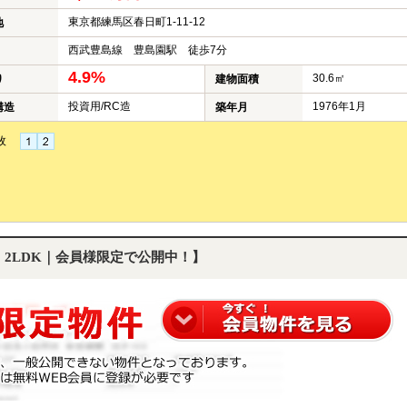
東京都練馬区春日町1-11-12
地
西武豊島線 豊島園駅 徒歩7分
4.9%
30.6㎡
り
建物面積
投資用/RC造
1976年1月
構造
築年月
枚
｜2LDK｜会員様限定で公開中！】