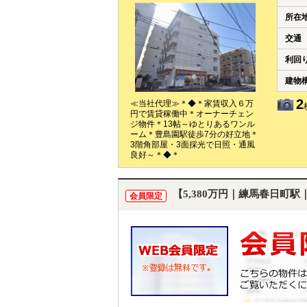
所在
交通
利回
建物
2
≪当社代理≫＊◆＊家賃収入６万
円で賃貸稼働中＊オーナーチェン
ジ物件＊13帖～ゆとりあるワンル
ーム＊豊島園駅徒歩7分の好立地＊
3階角部屋・3面採光で日照・通風
良好～＊◆＊
【5,380万円｜練馬春日町駅
会員限定