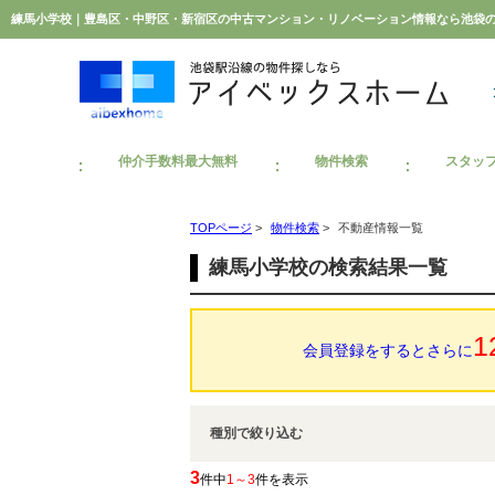
練馬小学校｜豊島区・中野区・新宿区の中古マンション・リノベーション情報なら池袋
仲介手数料最大無料
物件検索
スタッ
TOPページ
>
物件検索
>
不動産情報一覧
練馬小学校の検索結果一覧
1
会員登録をするとさらに
種別で絞り込む
3
件中
1～3
件を表示