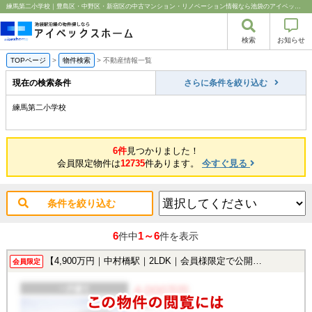
練馬第二小学校｜豊島区・中野区・新宿区の中古マンション・リノベーション情報なら池袋のアイベックスホーム！
検索
お知らせ
TOPページ
>
物件検索
>
不動産情報一覧
現在の検索条件
さらに条件を絞り込む
練馬第二小学校
6件
見つかりました！
会員限定物件は
12735
件あります。
今すぐ見る
条件を絞り込む
6
1～6
件中
件を表示
【4,900万円｜中村橋駅｜2LDK｜会員様限定で公開中！】
会員限定