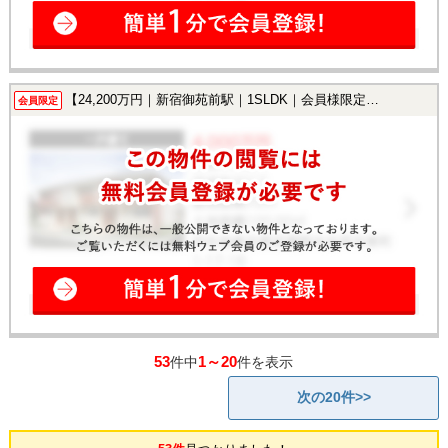
【24,200万円｜新宿御苑前駅｜1SLDK｜会員様限定で公開中！】
会員限定
53
1～20
件中
件を表示
次の20件>>