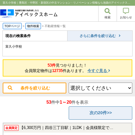
富久小学校｜豊島区・中野区・新宿区の中古マンション・リノベーション情報なら池袋のアイベックスホーム！
検索
お知らせ
TOPページ
>
物件検索
>
不動産情報一覧
現在の検索条件
さらに条件を絞り込む
富久小学校
53件
見つかりました！
会員限定物件は
12735
件あります。
今すぐ見る
条件を絞り込む
53
1～20
件中
件を表示
次の20件>>
【6,300万円｜四谷三丁目駅｜1LDK｜会員様限定で公開中！】
会員限定