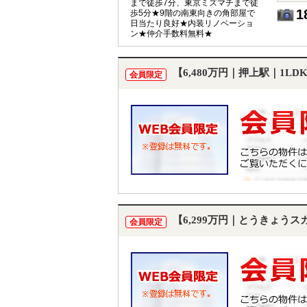
まで徒歩7分、東京ミズマチまで徒
1
歩5分★9階の南東向きの角部屋で
日当たり良好★内装リノベーショ
ン★仲介手数料無料★
【6,480万円｜押上駅｜1L
会員限定
【6,299万円｜とうきょう
会員限定