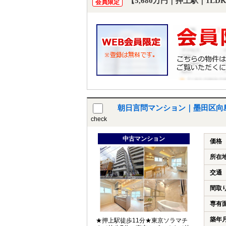
【5,680万円｜押上駅｜1L
会員限定
朝日言問マンション｜墨田区向
check
中古マンション
価格
所在
交通
間取
専有
築年
★押上駅徒歩11分★東京ソラマチ