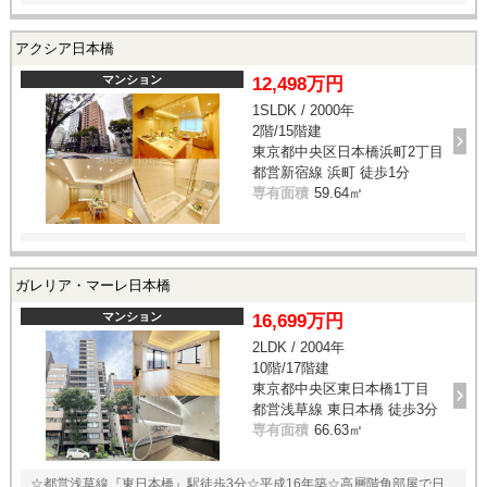
アクシア日本橋
マンション
12,498万円
1SLDK / 2000年
2階/15階建
東京都中央区日本橋浜町2丁目
都営新宿線 浜町 徒歩1分
専有面積
59.64㎡
ガレリア・マーレ日本橋
マンション
16,699万円
2LDK / 2004年
10階/17階建
東京都中央区東日本橋1丁目
都営浅草線 東日本橋 徒歩3分
専有面積
66.63㎡
☆都営浅草線『東日本橋』駅徒歩3分☆平成16年築☆高層階角部屋で日