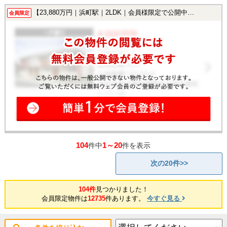
【23,880万円｜浜町駅｜2LDK｜会員様限定で公開中！】
会員限定
104
1～20
件中
件を表示
次の20件>>
104件
見つかりました！
会員限定物件は
12735
件あります。
今すぐ見る