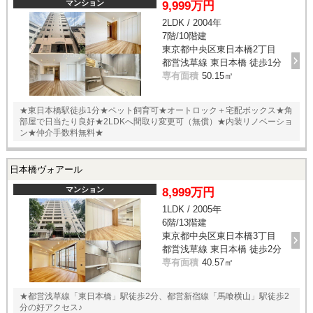
マンション
9,999万円
2LDK / 2004年
7階/10階建
東京都中央区東日本橋2丁目
都営浅草線 東日本橋 徒歩1分
専有面積
50.15㎡
★東日本橋駅徒歩1分★ペット飼育可★オートロック＋宅配ボックス★角
部屋で日当たり良好★2LDKへ間取り変更可（無償）★内装リノベーショ
ン★仲介手数料無料★
日本橋ヴォアール
マンション
8,999万円
1LDK / 2005年
6階/13階建
東京都中央区東日本橋3丁目
都営浅草線 東日本橋 徒歩2分
専有面積
40.57㎡
★都営浅草線「東日本橋」駅徒歩2分、都営新宿線「馬喰横山」駅徒歩2
分の好アクセス♪