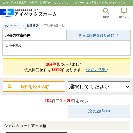
久松小学校｜豊島区・中野区・新宿区の中古マンション・リノベーション情報なら池袋のアイベックスホーム！
検索
お知らせ
TOPページ
>
物件検索
>
不動産情報一覧
現在の検索条件
さらに条件を絞り込む
久松小学校
104件
見つかりました！
会員限定物件は
12735
件あります。
今すぐ見る
条件を絞り込む
104
1～20
件中
件を表示
次の20件>>
シャルムコート東日本橋