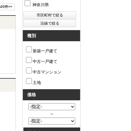
神奈川県
20件>>
種別
新築一戸建て
中古一戸建て
中古マンション
土地
価格
～