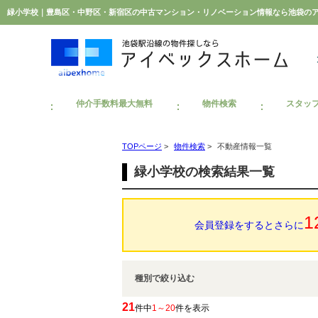
緑小学校｜豊島区・中野区・新宿区の中古マンション・リノベーション情報なら池袋の
仲介手数料最大無料
物件検索
スタッ
TOPページ
>
物件検索
>
不動産情報一覧
緑小学校の検索結果一覧
1
会員登録をするとさらに
種別で絞り込む
21
件中
1～20
件を表示