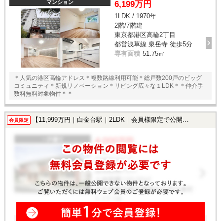
マンション
6,199万円
1LDK / 1970年
2階/7階建
東京都港区高輪2丁目
都営浅草線 泉岳寺 徒歩5分
専有面積
51.75㎡
＊人気の港区高輪アドレス＊複数路線利用可能＊総戸数200戸のビッグ
コミュニティ＊新規リノベーション＊リビング広々な１LDK＊＊仲介手
数料無料対象物件＊＊
【11,999万円｜白金台駅｜2LDK｜会員様限定で公開中！】
会員限定