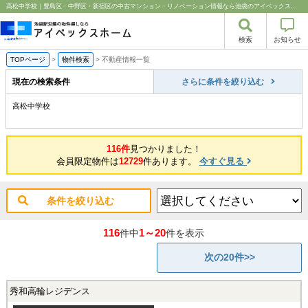
高松中学校｜豊島区・中野区・新宿区の中古マンション・リノベーション情報なら池袋のアイベックスホーム！
検索
お知らせ
TOPページ
>
物件検索
>
不動産情報一覧
現在の検索条件
さらに条件を絞り込む
高松中学校
116件
見つかりました！
会員限定物件は
12729
件あります。
今すぐ見る
条件を絞り込む
116
1～20
件中
件を表示
次の20件>>
秀和高輪レジデンス