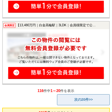
【13,480万円｜白金高輪駅｜3LDK｜会員様限定で公開中！】
会員限定
116
1～20
件中
件を表示
次の20件>>