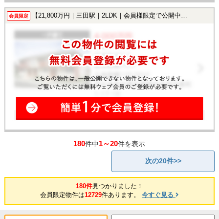
【21,800万円｜三田駅｜2LDK｜会員様限定で公開中！】
会員限定
180
1～20
件中
件を表示
次の20件>>
180件
見つかりました！
会員限定物件は
12729
件あります。
今すぐ見る