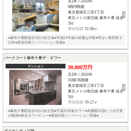
3LDK / 2010年
6階/9階建
東京都港区三田1丁目
東京メトロ南北線 麻布十番 徒歩
3分
専有面積
72.08㎡
●麻布十番駅徒歩3分の好立地●平成22年築の綺麗な外観●明るい角部屋３
LDK●新規内装リノベーション実施●
パークコート麻布十番ザ・タワー
マンション
39,800万円
2LDK / 2010年
31階/36階建
東京都港区三田1丁目
東京メトロ南北線 麻布十番 徒歩
3分
専有面積
70.17㎡
●麻布十番駅徒歩3分の好立地●平成22年築タワー●高層階31階につき圧巻
の眺望●東京タワービュー●新規内装リノベーション実施●
ダイナシティ三田