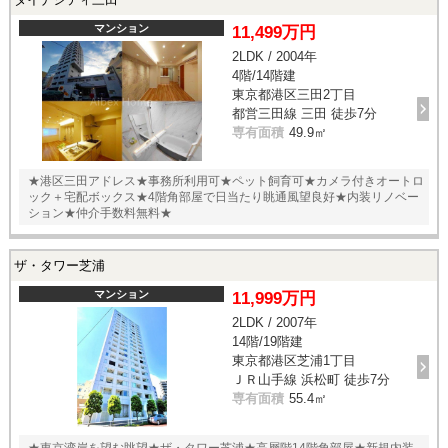
マンション
11,499万円
2LDK / 2004年
4階/14階建
東京都港区三田2丁目
都営三田線 三田 徒歩7分
専有面積
49.9㎡
★港区三田アドレス★事務所利用可★ペット飼育可★カメラ付きオートロ
ック＋宅配ボックス★4階角部屋で日当たり眺通風望良好★内装リノベー
ション★仲介手数料無料★
ザ・タワー芝浦
マンション
11,999万円
2LDK / 2007年
14階/19階建
東京都港区芝浦1丁目
ＪＲ山手線 浜松町 徒歩7分
専有面積
55.4㎡
★東京湾岸を望む眺望★ザ・タワー芝浦★高層階14階角部屋★新規内装