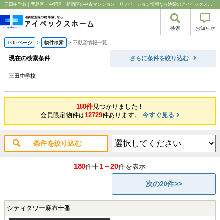
三田中学校｜豊島区・中野区・新宿区の中古マンション・リノベーション情報なら池袋のアイベックスホーム！
検索
お知らせ
TOPページ
>
物件検索
>
不動産情報一覧
現在の検索条件
さらに条件を絞り込む
三田中学校
180件
見つかりました！
会員限定物件は
12729
件あります。
今すぐ見る
条件を絞り込む
180
1～20
件中
件を表示
次の20件>>
シティタワー麻布十番