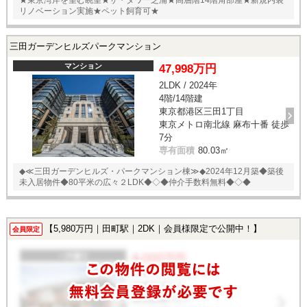
リノベーション実施★ペット飼育可★
三田ガーデンヒルズパークマンション
マンション
47,998万円
2LDK / 2024年
4階/14階建
東京都港区三田1丁目
東京メトロ南北線 麻布十番 徒歩
7分
専有面積
80.03㎡
◆≪三田ガーデンヒルズ・パークマンション棟≫◆2024年12月築◆築後
未入居物件◆80平米の広々２LDK◆◇◆仲介手数料無料◆◇◆
【5,980万円｜田町駅｜2DK｜会員様限定で公開中！】
会員限定