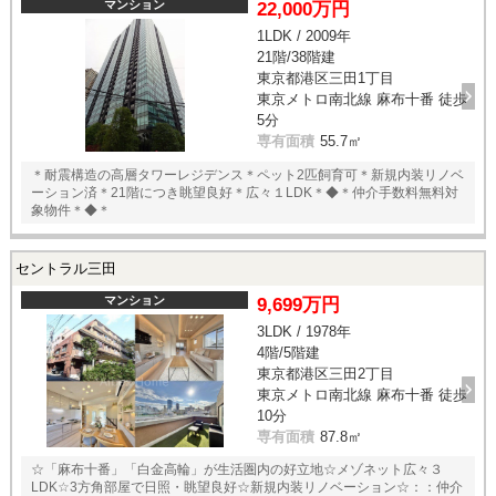
マンション
22,000万円
1LDK / 2009年
21階/38階建
東京都港区三田1丁目
東京メトロ南北線 麻布十番 徒歩
5分
専有面積
55.7㎡
＊耐震構造の高層タワーレジデンス＊ペット2匹飼育可＊新規内装リノベ
ーション済＊21階につき眺望良好＊広々１LDK＊◆＊仲介手数料無料対
象物件＊◆＊
セントラル三田
マンション
9,699万円
3LDK / 1978年
4階/5階建
東京都港区三田2丁目
東京メトロ南北線 麻布十番 徒歩
10分
専有面積
87.8㎡
☆「麻布十番」「白金高輪」が生活圏内の好立地☆メゾネット広々３
LDK☆3方角部屋で日照・眺望良好☆新規内装リノベーション☆：：仲介