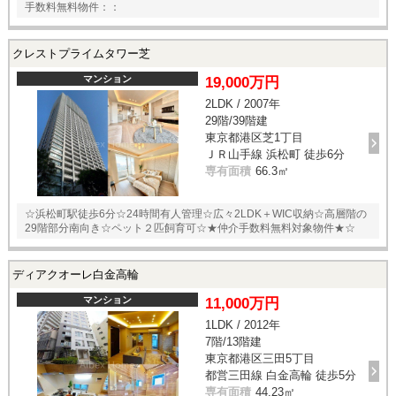
手数料無料物件：：
クレストプライムタワー芝
マンション
19,000万円
2LDK / 2007年
29階/39階建
東京都港区芝1丁目
ＪＲ山手線 浜松町 徒歩6分
専有面積
66.3㎡
☆浜松町駅徒歩6分☆24時間有人管理☆広々2LDK＋WIC収納☆高層階の
29階部分南向き☆ペット２匹飼育可☆★仲介手数料無料対象物件★☆
ディアクオーレ白金高輪
マンション
11,000万円
1LDK / 2012年
7階/13階建
東京都港区三田5丁目
都営三田線 白金高輪 徒歩5分
専有面積
44.23㎡