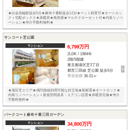
★白金高輪駅徒歩5分★麻布十番駅徒歩12分★ペット飼育可★オートロッ
ク＋宅配ボックス★床暖房★角部屋★マルチクローゼット付★内装リノベ
ーション★仲介手数料無料★
サンコート芝公園
マンション
6,799万円
2LDK / 1984年
2階/5階建
東京都港区芝3丁目
都営三田線 芝公園 徒歩5分
専有面積
36.01㎡
★港区芝エリア★4駅5路線利用可能な好立地★新耐震★オートロック★
内装リノベーション＋新規照明器具・エアコン設置★床暖房完備★仲介
手数料無料★
パークコート麻布十番三田ガーデン
マンション
34,800万円