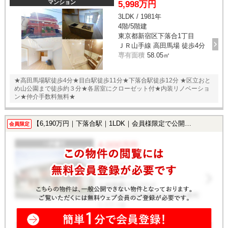
マンション
5,998万円
3LDK / 1981年
4階/5階建
東京都新宿区下落合1丁目
ＪＲ山手線 高田馬場 徒歩4分
専有面積
58.05㎡
★高田馬場駅徒歩4分★目白駅徒歩11分★下落合駅徒歩12分 ★区立おと
め山公園まで徒歩約３分★各居室にクローゼット付★内装リノベーショ
ン★仲介手数料無料★
【6,190万円｜下落合駅｜1LDK｜会員様限定で公開中！】
会員限定