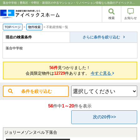
落合中学校｜豊島区・中野区・新宿区の中古マンション・リノベーション情報なら池袋のアイベックスホーム！
検索
お知らせ
TOPページ
>
物件検索
>
不動産情報一覧
現在の検索条件
さらに条件を絞り込む
落合中学校
56件
見つかりました！
会員限定物件は
12729
件あります。
今すぐ見る
条件を絞り込む
56
1～20
件中
件を表示
次の20件>>
ジョリーメゾンヌベル下落合