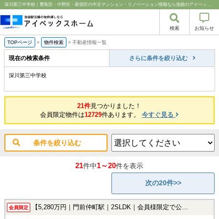
深川第三中学校｜豊島区・中野区・新宿区の中古マンション・リノベーション情報なら池袋のアイベックスホーム！
検索
お知らせ
TOPページ
>
物件検索
>
不動産情報一覧
現在の検索条件
さらに条件を絞り込む
深川第三中学校
21件
見つかりました！
会員限定物件は
12729
件あります。
今すぐ見る
条件を絞り込む
21
1～20
件中
件を表示
次の20件>>
【5,280万円｜門前仲町駅｜2SLDK｜会員様限定で公開中！】
会員限定