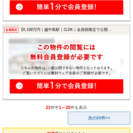
【6,199万円｜越中島駅｜2LDK｜会員様限定で公開中！】
会員限定
21
1～20
件中
件を表示
次の20件>>