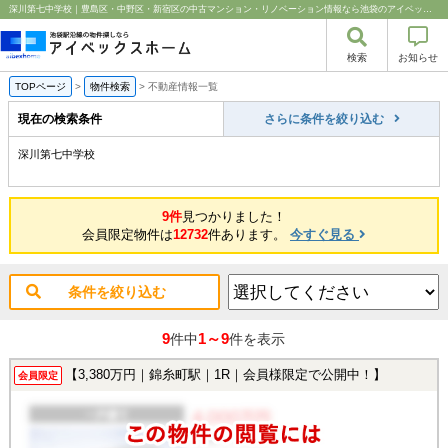
深川第七中学校｜豊島区・中野区・新宿区の中古マンション・リノベーション情報なら池袋のアイベックスホーム！
検索
お知らせ
TOPページ
>
物件検索
>
不動産情報一覧
現在の検索条件
さらに条件を絞り込む
深川第七中学校
9件
見つかりました！
会員限定物件は
12732
件あります。
今すぐ見る
条件を絞り込む
9
1～9
件中
件を表示
【3,380万円｜錦糸町駅｜1R｜会員様限定で公開中！】
会員限定