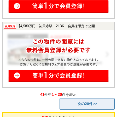
【4,580万円｜祐天寺駅｜2LDK｜会員様限定で公開中！】
会員限定
41
1～20
件中
件を表示
次の20件>>