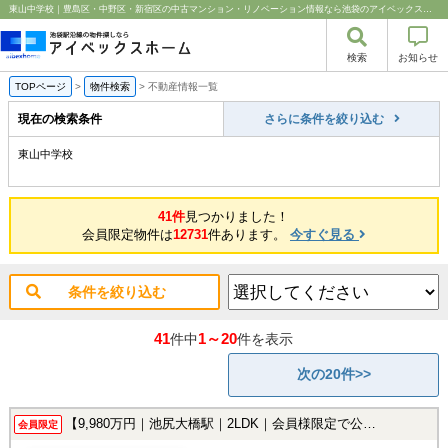
東山中学校｜豊島区・中野区・新宿区の中古マンション・リノベーション情報なら池袋のアイベックスホーム！
検索
お知らせ
TOPページ
>
物件検索
>
不動産情報一覧
現在の検索条件
さらに条件を絞り込む
東山中学校
41件
見つかりました！
会員限定物件は
12731
件あります。
今すぐ見る
条件を絞り込む
41
1～20
件中
件を表示
次の20件>>
【9,980万円｜池尻大橋駅｜2LDK｜会員様限定で公開中！】
会員限定