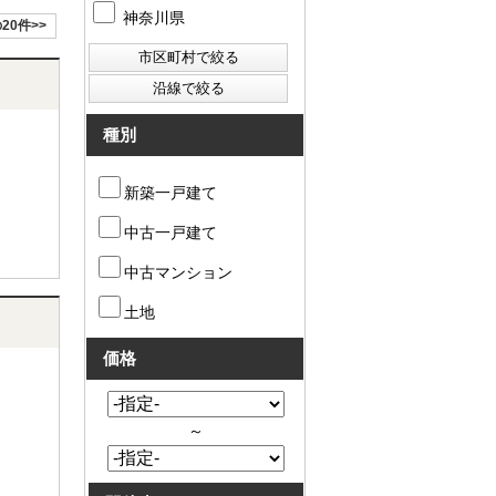
神奈川県
20件>>
種別
新築一戸建て
中古一戸建て
中古マンション
土地
価格
～