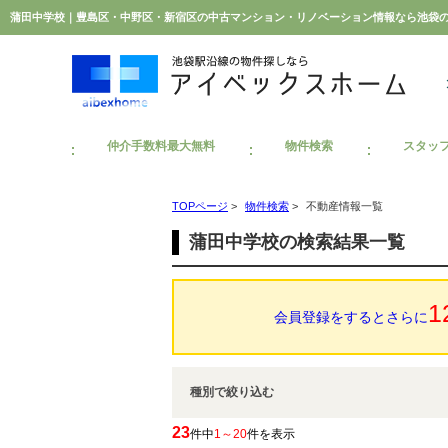
蒲田中学校｜豊島区・中野区・新宿区の中古マンション・リノベーション情報なら池袋
仲介手数料最大無料
物件検索
スタッ
TOPページ
>
物件検索
>
不動産情報一覧
蒲田中学校の検索結果一覧
1
会員登録をするとさらに
種別で絞り込む
23
件中
1～20
件を表示