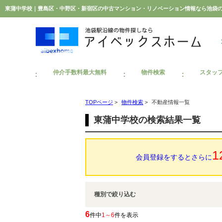
東蒲中学校｜豊島区・中野区・新宿区の中古マンション・リノベーション情報なら池袋
仲介手数料最大無料
物件検索
スタッ
TOPページ
>
物件検索
>
不動産情報一覧
東蒲中学校の検索結果一覧
1
会員登録をするとさらに
種別で絞り込む
6
件中
1～6
件を表示