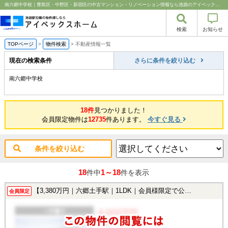
南六郷中学校｜豊島区・中野区・新宿区の中古マンション・リノベーション情報なら池袋のアイベックスホーム！
検索
お知らせ
TOPページ
>
物件検索
>
不動産情報一覧
現在の検索条件
さらに条件を絞り込む
南六郷中学校
18件
見つかりました！
会員限定物件は
12735
件あります。
今すぐ見る
条件を絞り込む
18
1～18
件中
件を表示
【3,380万円｜六郷土手駅｜1LDK｜会員様限定で公開中！】
会員限定