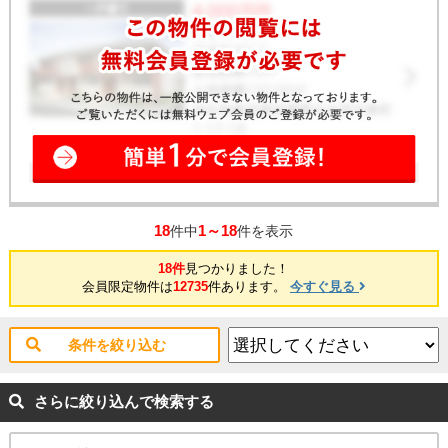
18
1～18
件中
件を表示
18件
見つかりました！
会員限定物件は
12735
件あります。
今すぐ見る
条件を絞り込む
さらに絞り込んで検索する