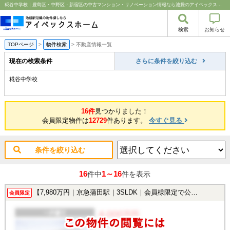
糀谷中学校｜豊島区・中野区・新宿区の中古マンション・リノベーション情報なら池袋のアイベックスホーム！
検索
お知らせ
TOPページ
>
物件検索
>
不動産情報一覧
現在の検索条件
さらに条件を絞り込む
糀谷中学校
16件
見つかりました！
会員限定物件は
12729
件あります。
今すぐ見る
条件を絞り込む
16
1～16
件中
件を表示
【7,980万円｜京急蒲田駅｜3SLDK｜会員様限定で公開中！】
会員限定