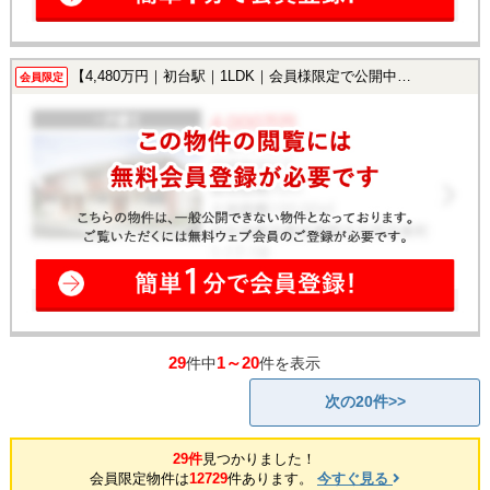
【4,480万円｜初台駅｜1LDK｜会員様限定で公開中！】
会員限定
29
1～20
件中
件を表示
次の20件>>
29件
見つかりました！
会員限定物件は
12729
件あります。
今すぐ見る