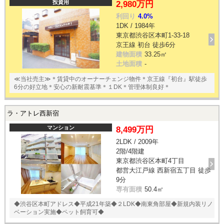
投資用
2,980万円
利回り
4.0%
1DK / 1984年
東京都渋谷区本町1-33-18
京王線 初台 徒歩6分
建物面積
33.25㎡
土地面積
-
≪当社売主≫＊賃貸中のオーナーチェンジ物件＊京王線『初台』駅徒歩
6分の好立地＊安心の新耐震基準＊１DK＊管理体制良好＊
ラ・アトレ西新宿
マンション
8,499万円
2LDK / 2009年
2階/4階建
東京都渋谷区本町4丁目
都営大江戸線 西新宿五丁目 徒歩
9分
専有面積
50.4㎡
◆渋谷区本町アドレス◆平成21年築◆２LDK◆南東角部屋◆新規内装リノ
ベーション実施◆ペット飼育可◆