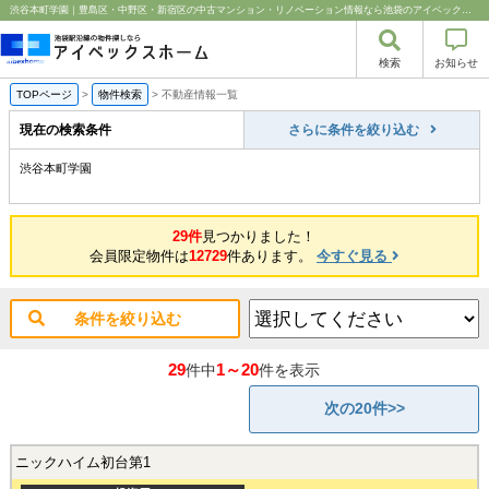
渋谷本町学園｜豊島区・中野区・新宿区の中古マンション・リノベーション情報なら池袋のアイベックスホーム！
検索
お知らせ
TOPページ
>
物件検索
>
不動産情報一覧
現在の検索条件
さらに条件を絞り込む
渋谷本町学園
29件
見つかりました！
会員限定物件は
12729
件あります。
今すぐ見る
条件を絞り込む
29
1～20
件中
件を表示
次の20件>>
ニックハイム初台第1