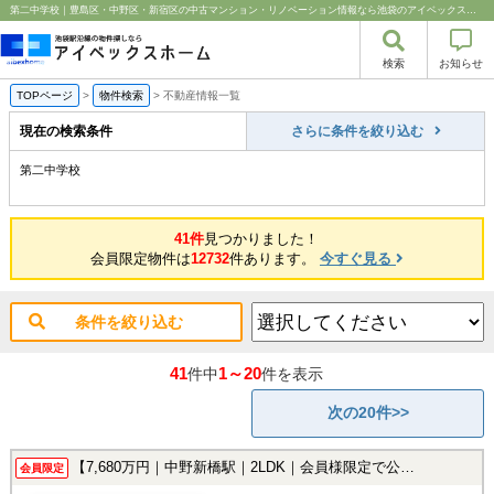
第二中学校｜豊島区・中野区・新宿区の中古マンション・リノベーション情報なら池袋のアイベックスホーム！
検索
お知らせ
TOPページ
>
物件検索
>
不動産情報一覧
現在の検索条件
さらに条件を絞り込む
第二中学校
41件
見つかりました！
会員限定物件は
12732
件あります。
今すぐ見る
条件を絞り込む
41
1～20
件中
件を表示
次の20件>>
【7,680万円｜中野新橋駅｜2LDK｜会員様限定で公開中！】
会員限定