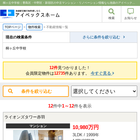
桐ヶ丘中学校｜豊島区・中野区・新宿区の中古マンション・リノベーション情報なら池袋のアイベックスホーム！
検索
お知らせ
TOPページ
>
物件検索
>
不動産情報一覧
現在の検索条件
さらに条件を絞り込む
桐ヶ丘中学校
12件
見つかりました！
会員限定物件は
12735
件あります。
今すぐ見る
条件を絞り込む
12
1～12
件中
件を表示
ライオンズタワー赤羽
マンション
10,980万円
3LDK / 1999年