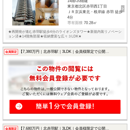
14階/20階建
東京都北区赤羽西1丁目
ＪＲ京浜東北・根岸線 赤羽 徒歩
4分
専有面積
70.28㎡
★再開発が進む赤羽駅徒歩4分のライオンズタワー★新規内装リノベーシ
ョン済★14階角部屋★収納豊富な広々３LDK★
【7,380万円｜北赤羽駅｜3LDK｜会員様限定で公開中！】
会員限定
【7,680万円｜北赤羽駅｜3LDK｜会員様限定で公開中！】
会員限定