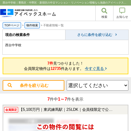
西台中学校｜豊島区・中野区・新宿区の中古マンション・リノベーション情報なら池袋のアイベックスホーム！
検索
お知らせ
TOPページ
>
物件検索
>
不動産情報一覧
現在の検索条件
さらに条件を絞り込む
西台中学校
7件
見つかりました！
会員限定物件は
12735
件あります。
今すぐ見る
条件を絞り込む
7
1～7
件中
件を表示
【5,100万円｜東武練馬駅｜2SLDK｜会員様限定で公開中！】
会員限定