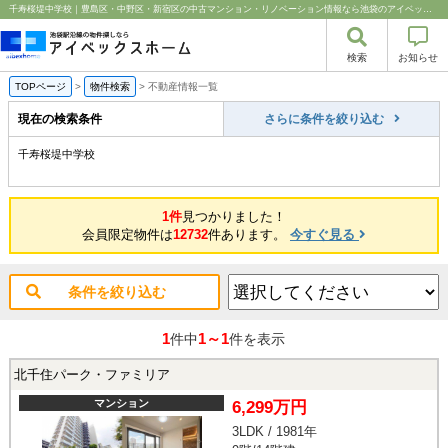
千寿桜堤中学校｜豊島区・中野区・新宿区の中古マンション・リノベーション情報なら池袋のアイベックスホーム！
検索
お知らせ
TOPページ
>
物件検索
>
不動産情報一覧
現在の検索条件
さらに条件を絞り込む
千寿桜堤中学校
1件
見つかりました！
会員限定物件は
12732
件あります。
今すぐ見る
条件を絞り込む
1
1～1
件中
件を表示
北千住パーク・ファミリア
マンション
6,299万円
3LDK / 1981年