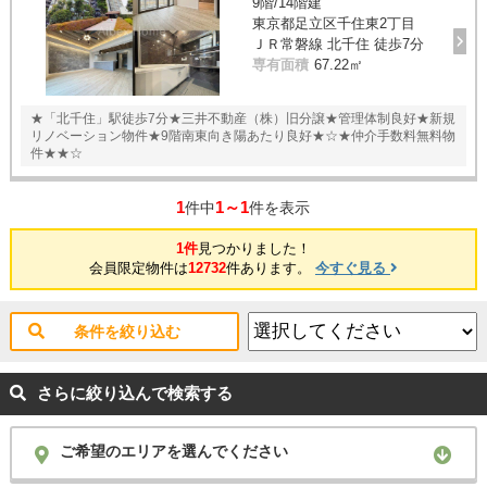
9階/14階建
東京都足立区千住東2丁目
ＪＲ常磐線 北千住 徒歩7分
専有面積
67.22㎡
★「北千住」駅徒歩7分★三井不動産（株）旧分譲★管理体制良好★新規
リノベーション物件★9階南東向き陽あたり良好★☆★仲介手数料無料物
件★★☆
1
1～1
件中
件を表示
1件
見つかりました！
会員限定物件は
12732
件あります。
今すぐ見る
条件を絞り込む
さらに絞り込んで検索する
ご希望のエリアを選んでください