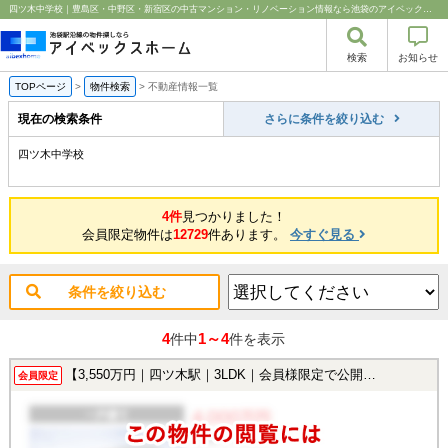
四ツ木中学校｜豊島区・中野区・新宿区の中古マンション・リノベーション情報なら池袋のアイベックスホーム！
検索
お知らせ
TOPページ
>
物件検索
>
不動産情報一覧
現在の検索条件
さらに条件を絞り込む
四ツ木中学校
4件
見つかりました！
会員限定物件は
12729
件あります。
今すぐ見る
条件を絞り込む
4
1～4
件中
件を表示
【3,550万円｜四ツ木駅｜3LDK｜会員様限定で公開中！】
会員限定