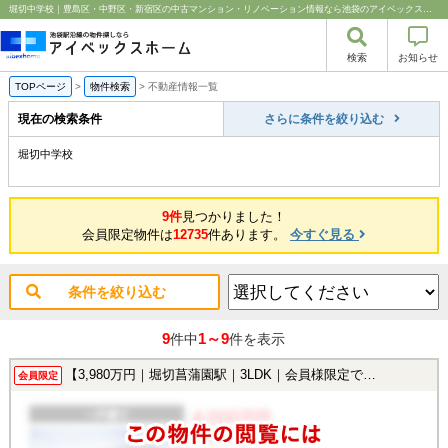
堀切中学校｜豊島区・中野区・新宿区の中古マンション・リノベーション情報なら池袋のアイベックスホーム！
検索
お知らせ
TOPページ
>
物件検索
>
不動産情報一覧
現在の検索条件
さらに条件を絞り込む
堀切中学校
9件
見つかりました！
会員限定物件は
12735
件あります。
今すぐ見る
条件を絞り込む
9
1～9
件中
件を表示
【3,980万円｜堀切菖蒲園駅｜3LDK｜会員様限定で公開中！】
会員限定