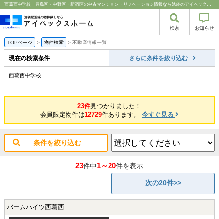
西葛西中学校｜豊島区・中野区・新宿区の中古マンション・リノベーション情報なら池袋のアイベックスホーム！
検索
お知らせ
TOPページ
>
物件検索
>
不動産情報一覧
現在の検索条件
さらに条件を絞り込む
西葛西中学校
23件
見つかりました！
会員限定物件は
12729
件あります。
今すぐ見る
条件を絞り込む
23
1～20
件中
件を表示
次の20件>>
バームハイツ西葛西