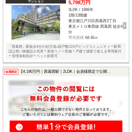
マンション
5,798万円
3LDK / 1986年
1階/13階建
東京都江戸川区西葛西3丁目
東京メトロ東西線 西葛西 徒歩4
分
専有面積
68.45㎡
「西葛西」駅徒歩4分の好立地♪総戸数220戸ビッグコミュニティ＊駅周
辺は買い物施設が充実＊新規リノベ実施＊戸建て感覚で使える専用庭付
＊管理体制良好＊ペット飼育可
【4,190万円｜西葛西駅｜2LDK｜会員様限定で公開中！】
会員限定