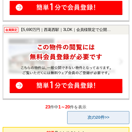
【5,690万円｜西葛西駅｜3LDK｜会員様限定で公開中！】
会員限定
23
1～20
件中
件を表示
次の20件>>