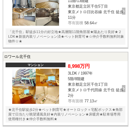
11階/13階建
東京都足立区千住5丁目
東京メトロ日比谷線 北千住 徒歩
11分
専有面積
58.64㎡
「北千住」駅徒歩11分の好立地★高層階11階角部屋★陽あたり良好★２
LDK★新規内装リノベーション済★ペット飼育可★☆仲介手数料無料対象
物件☆★
ロワール北千住
マンション
8,998万円
3LDK / 1997年
5階/8階建
東京都足立区千住1丁目
東京メトロ千代田線 北千住 徒歩
2分
専有面積
77.13㎡
★北千住駅徒歩2分★ペット飼育可★オートロック＋宅配ボックス★角部
屋で日当たり眺望通風良好★内装リノベーション★床暖房★駐車場専用
使用権付き★仲介手数料無料★