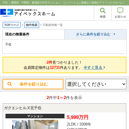
千住 ｜豊島区・中野区・新宿区の中古マンション・リノベーション情報なら池袋のアイベックスホーム！
検索
お知らせ
TOPページ
>
物件検索
>
不動産情報一覧
現在の検索条件
さらに条件を絞り込む
千住
2件
見つかりました！
会員限定物件は
12731
件あります。
今すぐ見る
条件を絞り込む
2
1～2
件中
件を表示
ガクエンヒルズ北千住
マンション
5,999万円
2LDK / 2008年