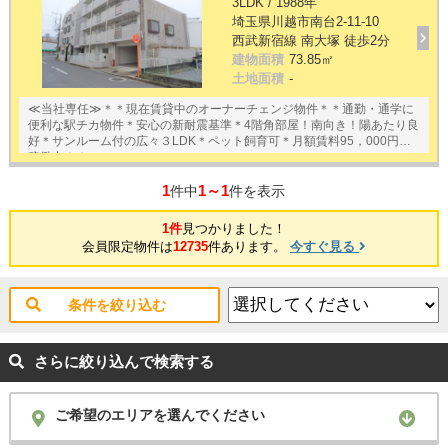
3LDK / 1988年
埼玉県川越市南台2-11-10
西武新宿線 南大塚 徒歩2分
建物面積
73.85㎡
土地面積
-
≪当社専任≫＊＊現在賃貸中のオーナーチェンジ物件＊＊通勤・通学に
便利な駅チカ物件＊安心の新耐震基準＊4階角部屋！南向き！陽あたり良
好＊サンルーム付の広々３LDK＊ペット飼育可＊月額賃料95，000円で
稼働中！！
1
1～1
件中
件を表示
1件
見つかりました！
会員限定物件は
12735
件あります。
今すぐ見る
条件を絞り込む
さらに絞り込んで検索する
ご希望のエリアを選んでください