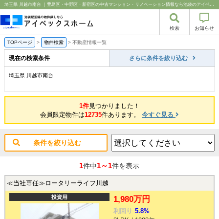
埼玉県 川越市南台 ｜豊島区・中野区・新宿区の中古マンション・リノベーション情報なら池袋のアイベックスホーム！
検索
お知らせ
TOPページ
>
物件検索
>
不動産情報一覧
現在の検索条件
さらに条件を絞り込む
埼玉県 川越市南台
1件
見つかりました！
会員限定物件は
12735
件あります。
今すぐ見る
条件を絞り込む
1
1～1
件中
件を表示
≪当社専任≫ロータリーライフ川越
投資用
1,980万円
利回り
5.8%