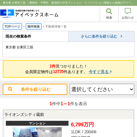
東京都 台東区三筋 ｜豊島区・中野区・新宿区の中古マンション・リノベーション情報なら池袋のアイベックスホーム！
検索
お知らせ
TOPページ
>
物件検索
>
不動産情報一覧
現在の検索条件
さらに条件を絞り込む
東京都 台東区三筋
1件
見つかりました！
会員限定物件は
12735
件あります。
今すぐ見る
条件を絞り込む
1
1～1
件中
件を表示
ライオンズシティ蔵前
マンション
6,799万円
1LDK / 2004年