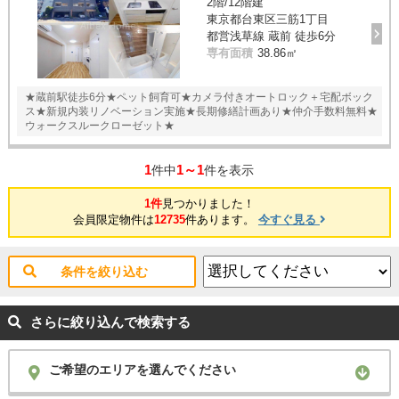
2階/12階建
東京都台東区三筋1丁目
都営浅草線 蔵前 徒歩6分
専有面積
38.86㎡
★蔵前駅徒歩6分★ペット飼育可★カメラ付きオートロック＋宅配ボック
ス★新規内装リノベーション実施★長期修繕計画あり★仲介手数料無料★
ウォークスルークローゼット★
1
1～1
件中
件を表示
1件
見つかりました！
会員限定物件は
12735
件あります。
今すぐ見る
条件を絞り込む
さらに絞り込んで検索する
ご希望のエリアを選んでください