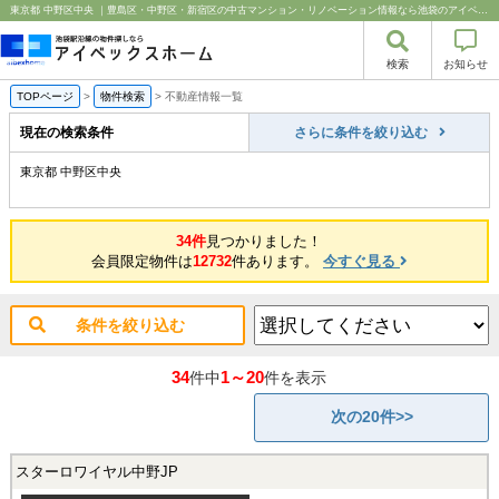
東京都 中野区中央 ｜豊島区・中野区・新宿区の中古マンション・リノベーション情報なら池袋のアイベックスホーム！
検索
お知らせ
TOPページ
>
物件検索
>
不動産情報一覧
現在の検索条件
さらに条件を絞り込む
東京都 中野区中央
34件
見つかりました！
会員限定物件は
12732
件あります。
今すぐ見る
条件を絞り込む
34
1～20
件中
件を表示
次の20件>>
スターロワイヤル中野JP