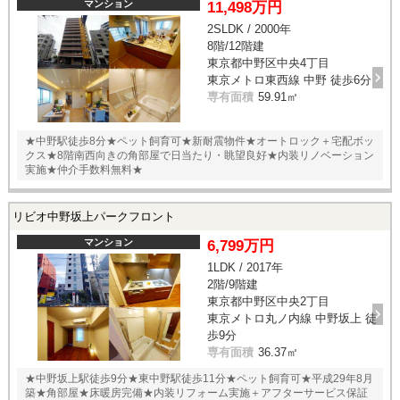
マンション
11,498万円
2SLDK / 2000年
8階/12階建
東京都中野区中央4丁目
東京メトロ東西線 中野 徒歩6分
専有面積
59.91㎡
★中野駅徒歩8分★ペット飼育可★新耐震物件★オートロック＋宅配ボッ
クス★8階南西向きの角部屋で日当たり・眺望良好★内装リノベーション
実施★仲介手数料無料★
リビオ中野坂上パークフロント
マンション
6,799万円
1LDK / 2017年
2階/9階建
東京都中野区中央2丁目
東京メトロ丸ノ内線 中野坂上 徒
歩9分
専有面積
36.37㎡
★中野坂上駅徒歩9分★東中野駅徒歩11分★ペット飼育可★平成29年8月
築★角部屋★床暖房完備★内装リフォーム実施＋アフターサービス保証