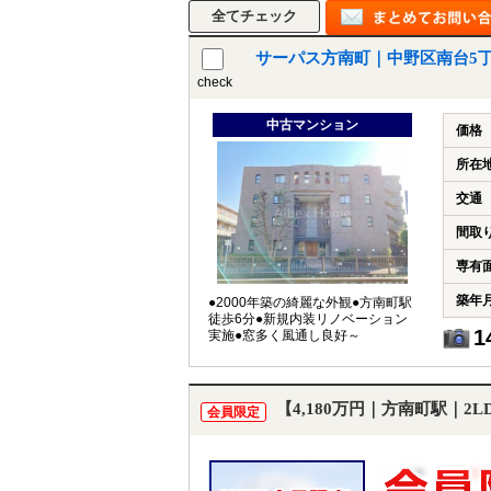
サーパス方南町｜中野区南台5
check
中古マンション
価格
所在
交通
間取
専有
築年
●2000年築の綺麗な外観●方南町駅
徒歩6分●新規内装リノベーション
1
実施●窓多く風通し良好～
【4,180万円｜方南町駅｜2
会員限定