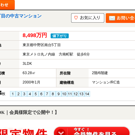
丁目の中古マンション
8,498万円
値下がり
東京都中野区南台5丁目
地
東京メトロ丸ノ内線 方南町駅 徒歩6分
3LDK
り
63.28㎡
2階/6階建
面積
所在階
2000年1月
マンション/RC造
月
建物構造
4
枚
LDK｜会員様限定で公開中！】