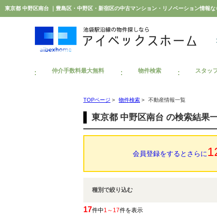
東京都 中野区南台 ｜豊島区・中野区・新宿区の中古マンション・リノベーション情報
仲介手数料最大無料
物件検索
スタッ
TOPページ
>
物件検索
>
不動産情報一覧
東京都 中野区南台 の検索結果
1
会員登録をするとさらに
種別で絞り込む
17
件中
1～17
件を表示