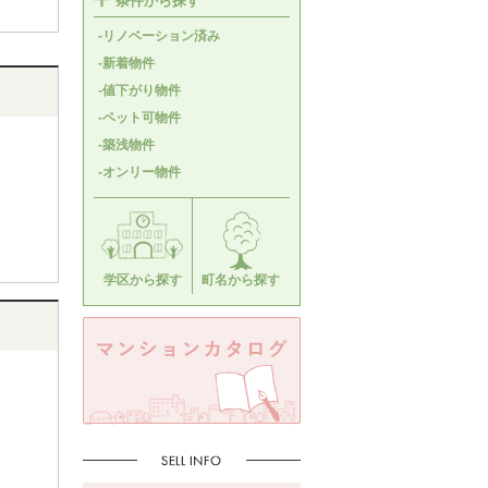
条件から探す
-リノベーション済み
-新着物件
-値下がり物件
-ペット可物件
-築浅物件
-オンリー物件
学区から探す
町名から探す