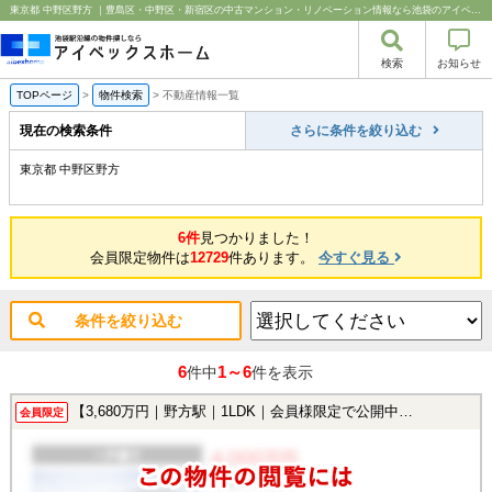
東京都 中野区野方 ｜豊島区・中野区・新宿区の中古マンション・リノベーション情報なら池袋のアイベックスホーム！
検索
お知らせ
TOPページ
>
物件検索
>
不動産情報一覧
現在の検索条件
さらに条件を絞り込む
東京都 中野区野方
6件
見つかりました！
会員限定物件は
12729
件あります。
今すぐ見る
条件を絞り込む
6
1～6
件中
件を表示
【3,680万円｜野方駅｜1LDK｜会員様限定で公開中！】
会員限定