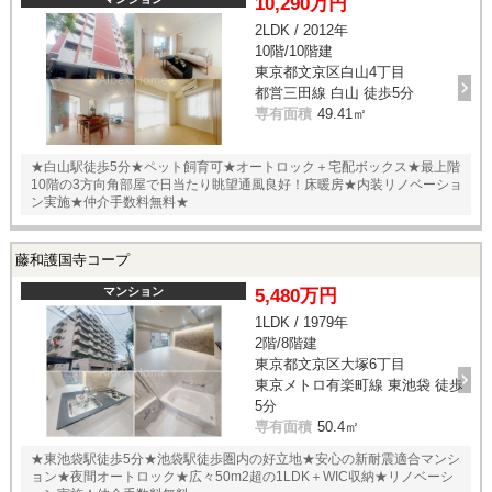
10,290万円
2LDK / 2012年
10階/10階建
東京都文京区白山4丁目
都営三田線 白山 徒歩5分
専有面積
49.41㎡
★白山駅徒歩5分★ペット飼育可★オートロック＋宅配ボックス★最上階
10階の3方向角部屋で日当たり眺望通風良好！床暖房★内装リノベーショ
ン実施★仲介手数料無料★
藤和護国寺コープ
マンション
5,480万円
1LDK / 1979年
2階/8階建
東京都文京区大塚6丁目
東京メトロ有楽町線 東池袋 徒歩
5分
専有面積
50.4㎡
★東池袋駅徒歩5分★池袋駅徒歩圏内の好立地★安心の新耐震適合マンシ
ョン★夜間オートロック★広々50m2超の1LDK＋WIC収納★リノベーシ