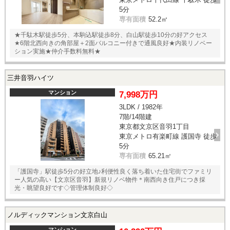
5分
専有面積
52.2㎡
★千駄木駅徒歩5分、本駒込駅徒歩8分、白山駅徒歩10分の好アクセス
★6階北西向きの角部屋＋2面バルコニー付きで通風良好★内装リノベー
ション実施★仲介手数料無料★
三井音羽ハイツ
マンション
7,998万円
3LDK / 1982年
7階/14階建
東京都文京区音羽1丁目
東京メトロ有楽町線 護国寺 徒歩
5分
専有面積
65.21㎡
「護国寺」駅徒歩5分の好立地♪利便性良く落ち着いた住宅街でファミリ
ー人気の高い【文京区音羽】新規リノベ物件＊南西向き住戸につき採
光・眺望良好です◇管理体制良好◇
ノルディックマンション文京白山
マンション