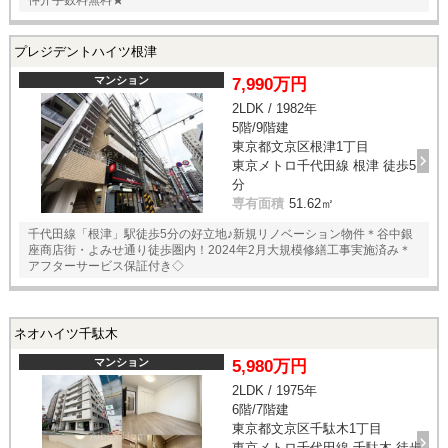
プレジデントハイツ根津
マンション
7,990万円
2LDK / 1982年
5階/9階建
東京都文京区根津1丁目
東京メトロ千代田線 根津 徒歩5
分
専有面積
51.62㎡
千代田線「根津」駅徒歩5分の好立地♪新規リノベーション物件＊谷中銀
座商店街・よみせ通り徒歩圏内！2024年2月大規模修繕工事実施済み＊
アフターサービス保証付き◇
ネオハイツ千駄木
マンション
5,980万円
2LDK / 1975年
6階/7階建
東京都文京区千駄木1丁目
東京メトロ千代田線 千駄木 徒歩