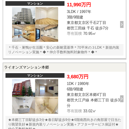
マンション
11,990万円
3LDK / 1997年
3階/9階建
東京都文京区千石2丁目
都営三田線 千石 徒歩7分
専有面積
70.95㎡
＊千石・巣鴨が生活圏＊安心の新耐震基準＊70平米の３LDK＊新規内装
リノベーション実施＊◆＊仲介手数料無料対象物件＊◆＊
ライオンズマンション本郷
マンション
3,680万円
1DK / 1980年
6階/9階建
東京都文京区本郷4丁目
都営大江戸線 本郷三丁目 徒歩3
分
専有面積
33.02㎡
★本郷三丁目駅徒歩3分★春日駅徒歩9分★6階南西向きの角部屋で日当た
り眺望良好★新規内装リノベーション実施＋アフターサービス保証付★
仲介手数料無料★