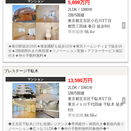
マンション
5,899万円
2LDK / 1980年
2階/5階建
東京都文京区小石川3丁目
都営三田線 春日 徒歩9分
専有面積
56.4㎡
★春日駅徒歩10分★後楽園駅も徒歩12分★東京ドームシティまで徒歩16
分★2階南西向きの角部屋★リノベーション実施＋アフターサービス保証
付き★仲介手数料無料★
プレステージ千駄木
マンション
13,590万円
2LDK / 1991年
1階/5階建
東京都文京区千駄木5丁目
東京メトロ千代田線 千駄木 徒歩
6分
専有面積
84.59㎡
◆文京区千駄木に佇む低層レジデンス◆専用庭付～南西向き◆新規内装リ
ノベーション◆広々な２LDK◆＊◆仲介手数料無料対象物件◆＊