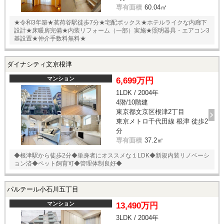
専有面積
60.04㎡
★令和3年築★茗荷谷駅徒歩7分★宅配ボックス★ホテルライクな内廊下
設計★床暖房完備★内装リフォーム（一部）実施★照明器具・エアコン3
基設置★仲介手数料無料★
ダイナシティ文京根津
マンション
6,699万円
1LDK / 2004年
4階/10階建
東京都文京区根津2丁目
東京メトロ千代田線 根津 徒歩2
分
専有面積
37.2㎡
◆根津駅から徒歩2分◆単身者にオススメな１LDK◆新規内装リノベーシ
ョン済◆ペット飼育可◆管理体制良好◆
パルテール小石川五丁目
マンション
13,490万円
3LDK / 2004年