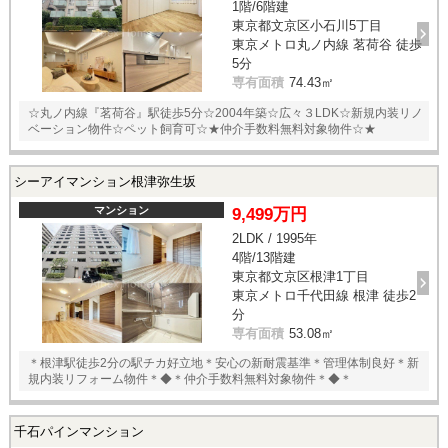
1階/6階建
東京都文京区小石川5丁目
東京メトロ丸ノ内線 茗荷谷 徒歩
5分
専有面積
74.43㎡
☆丸ノ内線『茗荷谷』駅徒歩5分☆2004年築☆広々３LDK☆新規内装リノ
ベーション物件☆ペット飼育可☆★仲介手数料無料対象物件☆★
シーアイマンション根津弥生坂
マンション
9,499万円
2LDK / 1995年
4階/13階建
東京都文京区根津1丁目
東京メトロ千代田線 根津 徒歩2
分
専有面積
53.08㎡
＊根津駅徒歩2分の駅チカ好立地＊安心の新耐震基準＊管理体制良好＊新
規内装リフォーム物件＊◆＊仲介手数料無料対象物件＊◆＊
千石パインマンション