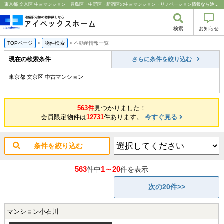
東京都 文京区 中古マンション｜豊島区・中野区・新宿区の中古マンション・リノベーション情報なら池袋のアイベックスホーム！
検索
お知らせ
TOPページ
>
物件検索
>
不動産情報一覧
現在の検索条件
さらに条件を絞り込む
東京都 文京区 中古マンション
563件
見つかりました！
会員限定物件は
12731
件あります。
今すぐ見る
条件を絞り込む
563
1～20
件中
件を表示
次の20件>>
マンション小石川