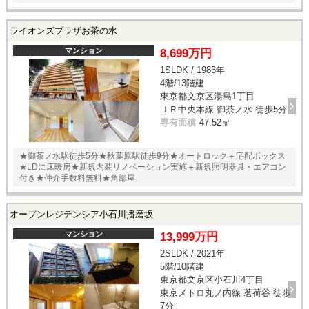
ライオンズプラザお茶の水
マンション
8,699万円
1SLDK / 1983年
4階/13階建
東京都文京区湯島1丁目
ＪＲ中央本線 御茶ノ水 徒歩5分
専有面積
47.52㎡
★御茶ノ水駅徒歩5分★秋葉原駅徒歩9分★オートロック＋宅配ボックス
★LDに床暖房★新規内装リノベーション実施＋新規照明器具・エアコン
付き★仲介手数料無料★角部屋
オープンレジデンシア小石川播磨坂
マンション
13,999万円
2SLDK / 2021年
5階/10階建
東京都文京区小石川4丁目
東京メトロ丸ノ内線 茗荷谷 徒歩
7分