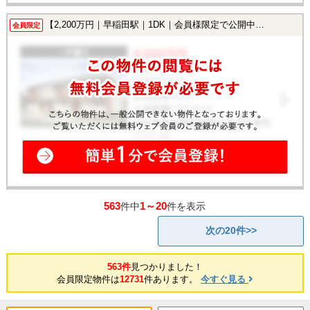
【2,200万円｜早稲田駅｜1DK｜会員様限定で公開中！】
会員限定
563
1～20
件中
件を表示
次の20件>>
563件
見つかりました！
会員限定物件は
12731
件あります。
今すぐ見る