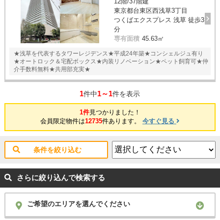
12階/37階建
東京都台東区西浅草3丁目
つくばエクスプレス 浅草 徒歩3
分
専有面積
45.63㎡
★浅草を代表するタワーレジデンス★平成24年築★コンシェルジュ有り
★オートロック＆宅配ボックス★内装リノベーション★ペット飼育可★仲
介手数料無料★共用部充実★
1
1～1
件中
件を表示
1件
見つかりました！
会員限定物件は
12735
件あります。
今すぐ見る
条件を絞り込む
さらに絞り込んで検索する
ご希望のエリアを選んでください