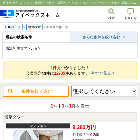
西浅草 中古マンション｜豊島区・中野区・新宿区の中古マンション・リノベーション情報なら池袋のアイベックスホーム！
検索
お知らせ
TOPページ
>
物件検索
>
不動産情報一覧
現在の検索条件
さらに条件を絞り込む
西浅草 中古マンション
1件
見つかりました！
会員限定物件は
12735
件あります。
今すぐ見る
条件を絞り込む
1
1～1
件中
件を表示
浅草タワー
マンション
8,280万円
1LDK / 2012年