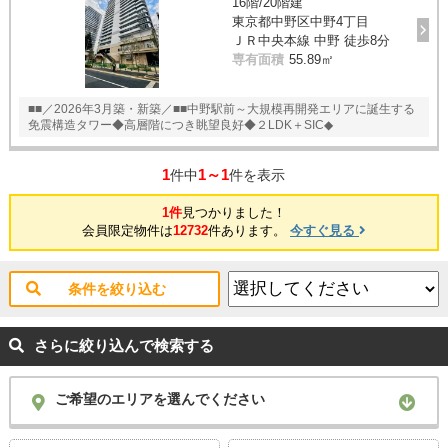
16階/20階建
東京都中野区中野4丁目
ＪＲ中央本線 中野 徒歩8分
専有面積
55.89㎡
■■／2026年3月築・新築／■■中野駅前～大規模再開発エリアに誕生する
免震構造タワー◆高層階につき眺望良好◆２LDK＋SIC◆
1
1～1
件中
件を表示
1件
見つかりました！
会員限定物件は
12732
件あります。
今すぐ見る
条件を絞り込む
さらに絞り込んで検索する
ご希望のエリアを選んでください