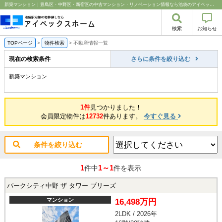
新築マンション｜豊島区・中野区・新宿区の中古マンション・リノベーション情報なら池袋のアイベックスホーム！
検索
お知らせ
TOPページ
>
物件検索
>
不動産情報一覧
現在の検索条件
さらに条件を絞り込む
新築マンション
1件
見つかりました！
会員限定物件は
12732
件あります。
今すぐ見る
条件を絞り込む
1
1～1
件中
件を表示
パークシティ中野 ザ タワー ブリーズ
マンション
16,498万円
2LDK / 2026年