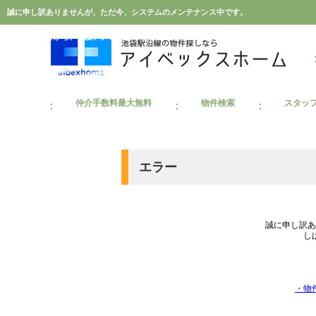
誠に申し訳ありませんが、ただ今、システムのメンテナンス中です。
しばらくしてから、再度アクセスしてください。｜豊島区・中野区・新宿区の中古マン
仲介手数料最大無料
物件検索
スタッ
エラー
誠に申し訳あ
し
・物