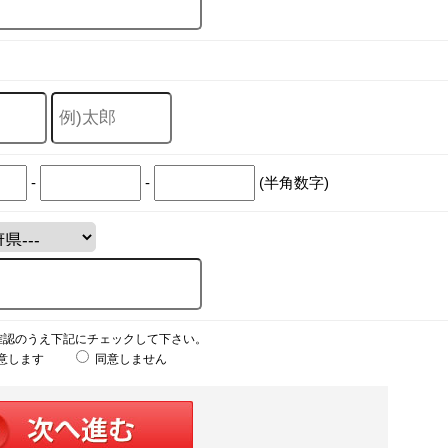
-
-
(半角数字)
確認のうえ下記にチェックして下さい。
意します
同意しません