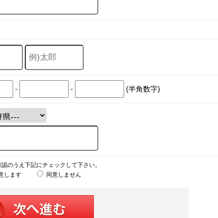
-
-
(半角数字)
確認のうえ下記にチェックして下さい。
意します
同意しません