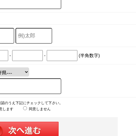
-
-
(半角数字)
確認のうえ下記にチェックして下さい。
意します
同意しません