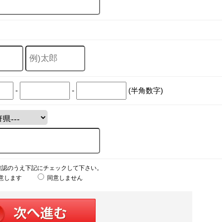
-
-
(半角数字)
確認のうえ下記にチェックして下さい。
意します
同意しません