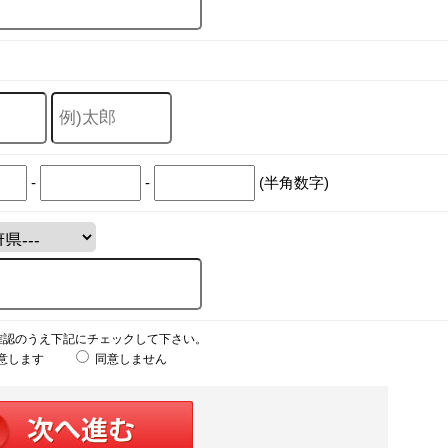
-
-
(半角数字)
確認のうえ下記にチェックして下さい。
意します
同意しません