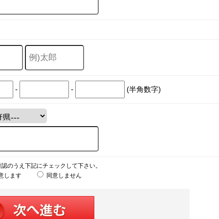
-
-
(半角数字)
確認のうえ下記にチェックして下さい。
意します
同意しません