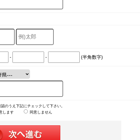
-
-
(半角数字)
確認のうえ下記にチェックして下さい。
意します
同意しません