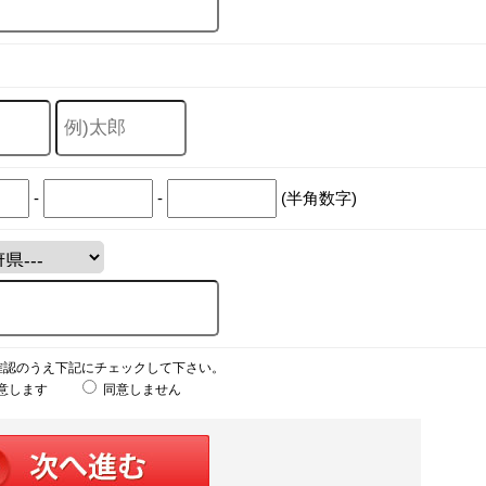
-
-
(半角数字)
確認のうえ下記にチェックして下さい。
意します
同意しません